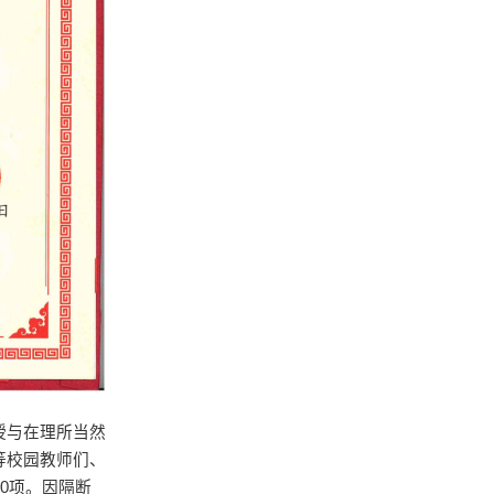
授与在理所当然
等校园教师们、
0项。因隔断