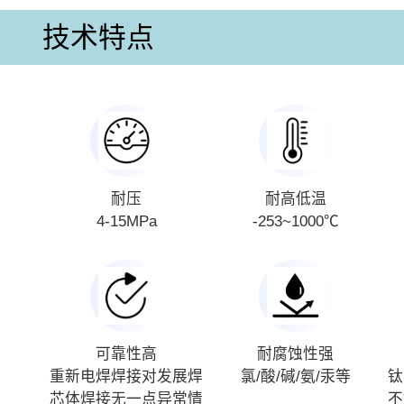
技术特点
耐压
耐高低温
4-15MPa
-253~1000℃
可靠性高
耐腐蚀性强
重新电焊焊接对发展焊
氯/酸/碱/氨/汞等
钛
芯体焊接无一点异常情
不