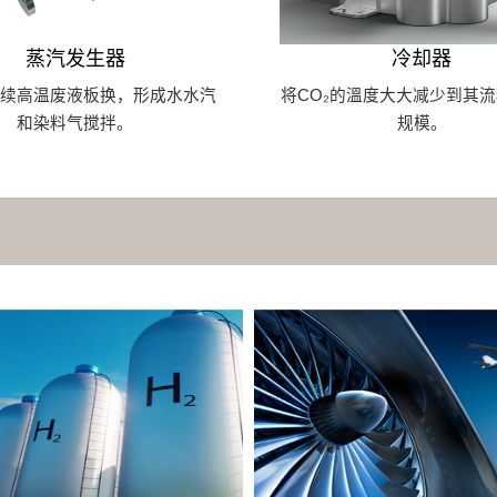
蒸汽发生器
冷却器
持续高温废液板换，形成水水汽
将CO₂的溫度大大减少到其
和染料气搅拌。
规模。