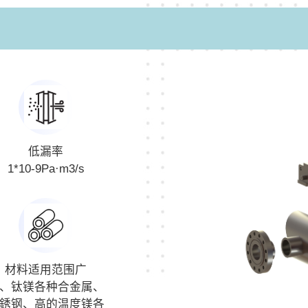
低漏率
1*10-9Pa·m3/s
材料适用范围广
、钛镁各种合金属、
銹钢、高的温度镁各