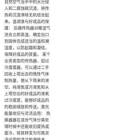
自然空气当中中的水分侵
入和二腐蚀碳沉渣，将传
热和沉渣净除无机结合起
来‌。温调准与好成品的保
護‌： 后摄传热器对暖湿气
流去立即高温，确定出口
到固体完成适当的温和潮
湿度，以防起霜和凝结，
保障好成品的質量‌。 某个
业务类型的传热器，如过
冷度度器，可以通过二手
回收上塔出去的惰性气体
制热量，使从下塔来的液
空、纯液氮或污液氮和从
上塔空出的好成品的液氧
过冷度度，能够好成品的
的稳固储放和传送‌。激光
能量收旧与灵活运用‌： 热
换器器在混合气体分离处
理时候中还能收旧废热或
废冷，将其转变为可再灵
活运用的清洁能源技术，