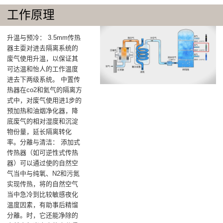
工作原理
升温与预冷‌： 3.5mm传热
器主耍对进去隔离系统的
废气使用升温，以保证其
可达温和怡人的工作温度
进去下两级系统‌。 中置传
热器在co2和氦气的隔离方
式中，对废气使用进1步的
预加热和油烟净化器，降
底废气的相对湿度和沉淀
物份量，延长隔离转化
率‌。分離与清洁‌： 添加式
传热器（如可逆性式传热
器）可以通过使的自然空
气当中与纯氧、N2和污氮
实现传热，将的自然空气
当中急冷到比较敏感夜化
温度因素，有助事后精馏
分離。时，它还能净除的