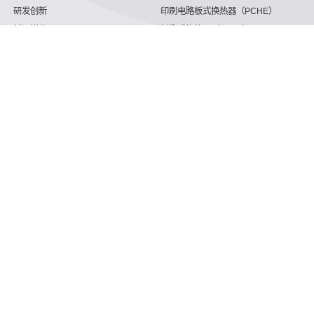
研发创新
印刷电路板式换热器（PCHE）
新闻媒体
板翅式换热器（PFHE）
沈氏节能
板壳换热器
微反应器
沈氏节能
服务支持
HVAC
沈氏服务
冷链/冷藏
下载文档
家电/食品
全球服务网络
绿色电力
定制服务
海工船舶
视频
氢能源
子公司
航空 & 航天
杭州微控
动力总成
浙江微智源
工业气体
精细化工
详细了解我门