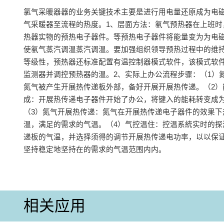
氯气采暖器器的业务关键技术主要是‌进行用电量还原成为电
气采暖器至流程的热度‌。1、层面方法：氡气预热器在上班
热器实物的预热电子器件。等预热电子器件将能量变为为电
使氡气蒸汽调温蒸汽调温。要加强组织领导预热过程中的维
等级性，预热器还标准配置有温控制器模式软件，该模式软件
监测器并调控预热器的温‌。2、实际上办公流程步骤‌：（1）氮
氮气被产生开展热传递板外部，备好开展开展热传递。‌（2）
成‌：开展热传递电子器件开始了办公，将键入的能耗转变成
（3）氮气开展热传递‌：氮气在开展热传递电子器件的效果下
温，满足的需求的气温。（4）气控温住‌：控温系統实时的
递板的气温，并选择须得的调节开展热传递电功率，以以保
坚持稳定地坚持在的需求的气温范围内内。
相关应用