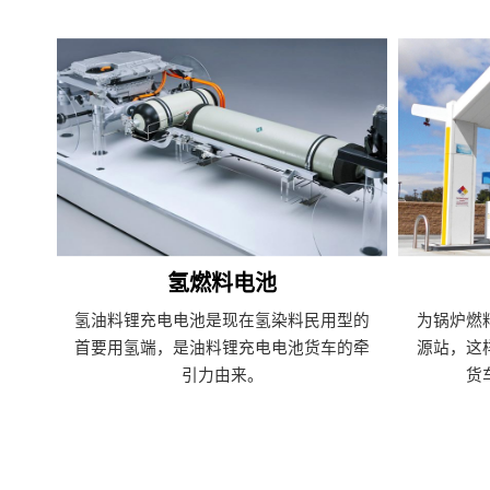
氢燃料电池
氢油料锂充电电池是现在氢染料民用型的
为锅炉燃
首要用氢端，是油料锂充电电池货车的牵
源站，这
引力由来。
货