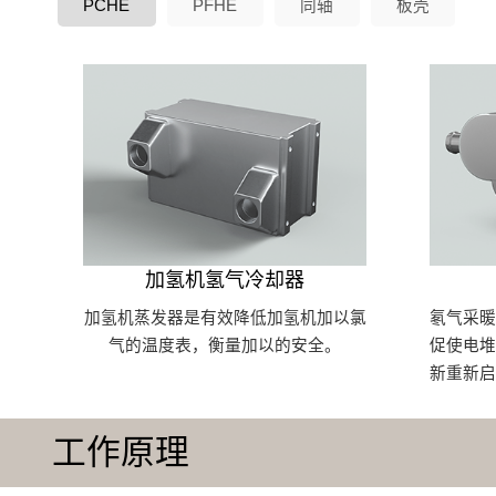
PCHE
PFHE
同轴
板壳
加氢机氢气冷却器
加氢机蒸发器是有效降低加氢机加以氯
氡气采
气的温度表，衡量加以的安全。
促使电
新重新
工作原理