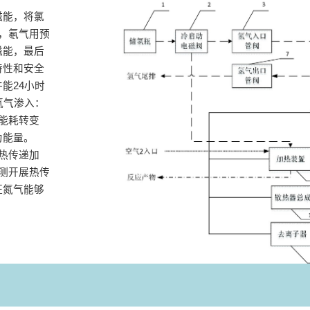
磁能，将氯
时，氡气用预
磁能，最后
持性和安全
能24小时
气渗入‌：
能耗转变
为能量。
热传递加
探测开展热传
证氮气能够