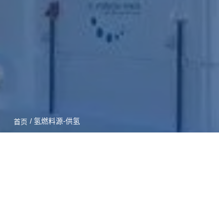
/ 氢燃料源-供氢
首页