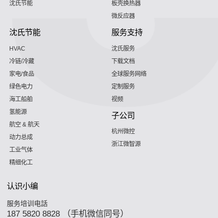
沈氏节能
板壳换热器
微反应器
沈氏节能
服务支持
HVAC
沈氏服务
冷链/冷藏
下载文档
家电/食品
全球服务网络
绿色电力
定制服务
海工船舶
视频
氢能源
子公司
航空 & 航天
杭州微控
动力总成
浙江微智源
工业气体
精细化工
认识小编
服务培训电話
187 5820 8828 （手机微信同号）