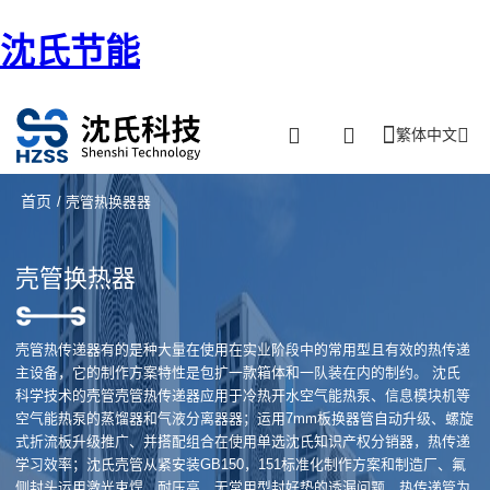
沈氏节能
繁体中文
首页
/ 壳管热换器器
壳管换热器
壳管热传递器有的是种大量在使用在实业阶段中的常用型且有效的热传递
主设备，它的制作方案特性是包扩一款箱体和一队装在内的制约。 沈氏
科学技术的壳管壳管热传递器应用于冷热开水空气能热泵、信息模块机等
空气能热泵的蒸馏器和气液分离器器；运用7mm板换器管自动升级、螺旋
式折流板升级推广、并搭配组合在使用单选沈氏知识产权分销器，热传递
学习效率；沈氏壳管从紧安装GB150，151标准化制作方案和制造厂、氟
侧封头运用激光束焊，耐压高，无常用型封好垫的透漏问题、热传递管为