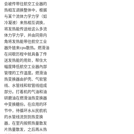
会被传带往航空工业器的
热相互调换整体中，根据
与某个流体力学力学（如
冷凝液）来热相互调换，
将发热能传送给这么多流
体力学力学，并由同旁内
角将发热能带往航空工业
器外链来cpu散热。燃滑油
在间歇历程中就具备了传
送发热能的用处，帮住大
幅度降低航空工业器內部
管理的工作温度‌。燃滑油
热变换器由护壳、气软管
线、水管线和软管线组成
部分。打着机的气油和油
研磨油在燃滑油热变换器
中变换糖份。在应用的环
节中，待循环水从民航机
的水管线流到到热变换
器，在室内按照热量散发
片热量散发，之后再从热