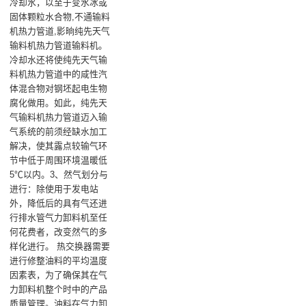
冷却水，以至于变水冰或
固体颗粒水合物,不通输料
机热力管道,影晌纯先天气
输料机热力管道输料机。
冷却水还将使纯先天气输
料机热力管道中的咸性汽
体混合物对钢坯起电生物
腐化做用。如此，纯先天
气输料机热力管道迈入输
气系统的前须经缺水加工
解决，使其露点较输气环
节中低于周围环境温暖低
5℃以内。3、然气划分与
进行：除使用于发电站
外，降低后的具有气还进
行排水管气力卸料机至任
何花费者，改变然气的多
样化进行。 热交换器需要
进行修整油料的平均温度
因素表，为了确保其在气
力卸料机整个时中的产品
质量管理。油料在气力卸