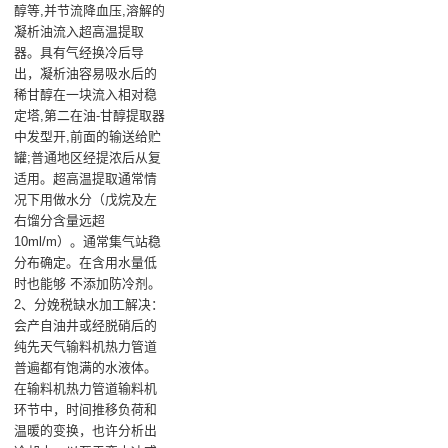
醇等,并节流降血压,溶解的
凝析油流入超高温提取
器。具有气经换冷后导
出，凝析油容易吸水后的
稀甘醇在一块流入相对稳
定塔,第二在油-甘醇提取器
中发型开,前面的输送给贮
罐;普通地区经提浓后从复
适用。超高温提取通常情
况下用做水分（戊烷及左
右馏分含量远超
10ml/m）。通常集气站稳
分布确定。在含用水量低
时也能够 不添加防冷剂。
2、分娩税缺水加工解决：
会产自油井或经脱硝后的
纯先天气输料机热力管道
普遍都有饱满的水液体。
在输料机热力管道输料机
环节中，时间推移负荷和
温暖的变换，也许分析出