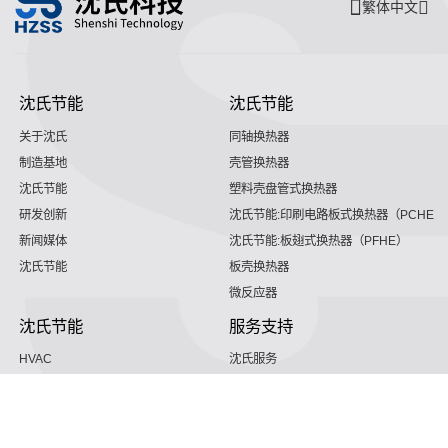
繁体中文
沈氏节能
沈氏节能
关于沈氏
同轴换热器
制造基地
壳管换热器
沈氏节能
塑料壳盘管式换热器
研发创新
沈氏节能:印刷电路板式换热器（PCHE）
新闻媒体
沈氏节能:板翅式换热器（PFHE）
沈氏节能
板壳换热器
微反应器
沈氏节能
服务支持
HVAC
沈氏服务
冷链/冷藏
下载文档
家电/食品
全球服务网络
绿色电力
定制服务