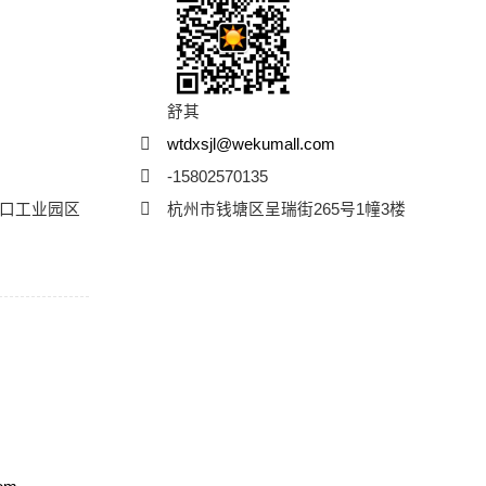
舒其
wtdxsjl@wekumall.com
-15802570135
口工业园区
杭州市钱塘区呈瑞街265号1幢3楼