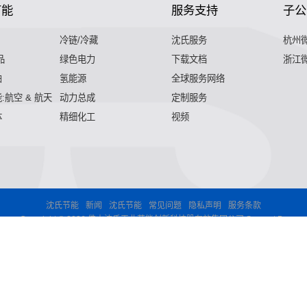
节能
服务支持
子公
冷链/冷藏
沈氏服务
杭州
品
绿色电力
下载文档
浙江
舶
氢能源
全球服务网络
:航空 & 航天
动力总成
定制服务
体
精细化工
视频
沈氏节能
新闻
沈氏节能
常见问题
隐私声明
服务条款
Copyright © 2026 佛山沈氏工业节能创新科技股有效集团公司 Support By
,气化器,高效换热器,印刷电路板式换热器,热水换热器,水冷换热器
印刷电路板式换热器,热水换热器,水冷换热器,油冷换热器,污水换热
水换热器,水冷换热器,油冷换热器,污水换热器,热水机换热器"
微混
油冷换热器,污水换热器,热水机换热器"
微混合器,管式反应器,加氢