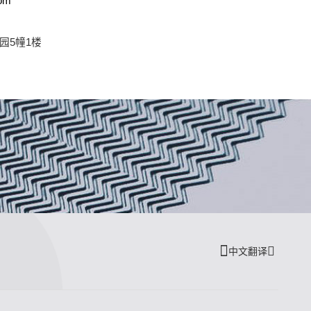
om
园5幢1楼
中文翻译