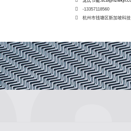
沈氏节能:scb@hzwkjn.c
-13357118560
杭州市钱塘区新加坡科技